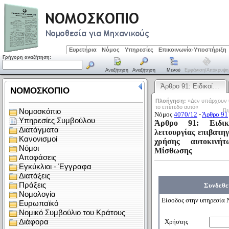
Ευρετήρια
Νόμος
Υπηρεσίες
Επικοινωνία-Υποστήριξη
Γρήγορη αναζήτηση:
Αναζήτηση
Αναζήτηση
Μενού
Εμφάνιση/απόκρυψη
Άρθρο 91: Ειδικοί…