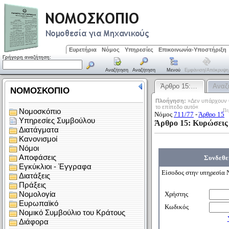
Ευρετήρια
Νόμος
Υπηρεσίες
Επικοινωνία-Υποστήριξη
Γρήγορη αναζήτηση:
Αναζήτηση
Αναζήτηση
Μενού
Εμφάνιση/απόκρυψη
Άρθρο 15:…
Αναζ