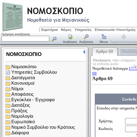
Ευρετήρια
Νόμος
Υπηρεσίες
Επικοινωνία-Υποστήριξη
Γρήγορη αναζήτηση:
Αναζήτηση
Αναζήτηση
Μενού
Εμφάνιση/απόκρυψη
Άρθρο 69
Αναζήτ