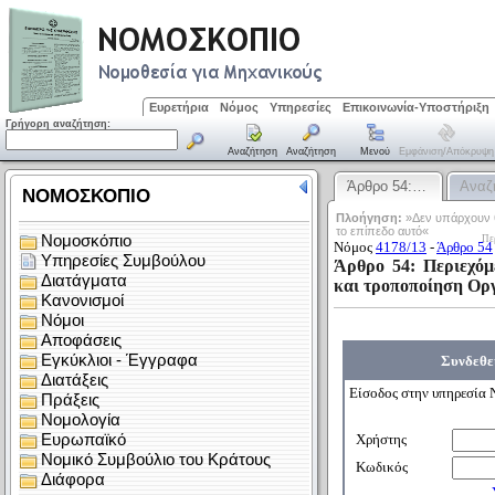
Ευρετήρια
Νόμος
Υπηρεσίες
Επικοινωνία-Υποστήριξη
Γρήγορη αναζήτηση:
Αναζήτηση
Αναζήτηση
Μενού
Εμφάνιση/απόκρυψη
Άρθρο 54:…
Αναζ