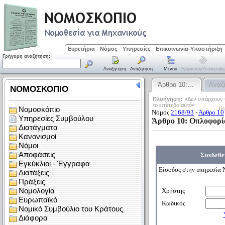
Ευρετήρια
Νόμος
Υπηρεσίες
Επικοινωνία-Υποστήριξη
Γρήγορη αναζήτηση:
Αναζήτηση
Αναζήτηση
Μενού
Εμφάνιση/απόκρυψη
Άρθρο 10:…
Αναζ