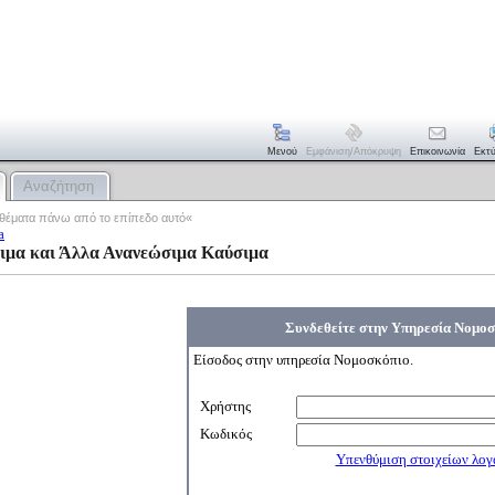
Μενού
Εμφάνιση/απόκρυψη
Επικοινωνία
Εκτ
Αναζήτηση