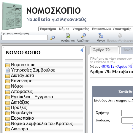
Ευρετήρια
Νόμος
Υπηρεσίες
Επικοινωνία-Υποστήριξη
Γρήγορη αναζήτηση:
Αναζήτηση
Αναζήτηση
Μενού
Εμφάνιση/απόκρυψη
Άρθρο 79:…
Αναζ